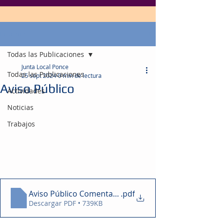
Entrada
Todas las Publicaciones
Junta Local Ponce
Todas las Publicaciones
25 sept 2024
0 min de lectura
Aviso Público
Actividades
Noticias
Trabajos
Aviso Público Comentarios Plan Regional Suroeste 
.pdf
Descargar PDF • 739KB