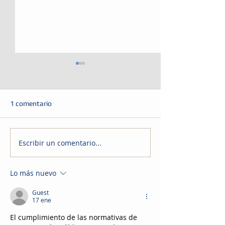
1 comentario
Escribir un comentario...
Aviso Público-
Aviso Público- So
Disponibilidad de Fondos
Propuesta para S
AP 2025-2026
de Carrera Indivi
Lo más nuevo
Programa de Adu
Trabajadores De
Guest
17 ene
El cumplimiento de las normativas de 