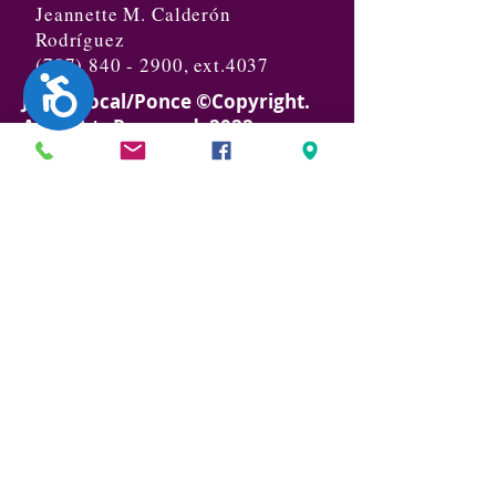
Jeannette M. Calderón
Rodríguez
(787) 840 - 2900
, ext.4037
Accesibilidad
Junta Local/Ponce ©Copyright.
All Rights Reserved. 2022
Política Privacidad
juntalocalponce@hotmail.com