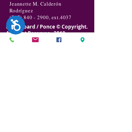
Jeannette M. Calderón
Rodríguez
(787) 840 - 2900
, ext.4037
Accesibilidad
Local Board / Ponce © Copyright.
All Right Reserves
. 2019
Política Privacidad
juntalocalponce@hotmail.com